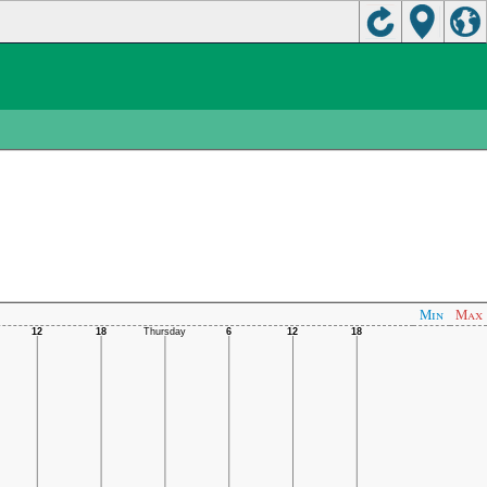
Min
Max