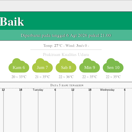
Baik
Diperbarui pada tanggal 6 Agt 2026 pukul 21.00
27
3
Temp:
°C
- Wind:
m/s 0 -
Prakiraan Kualitas Udara
Kam 6
Jum 7
Sab 8
Min 9
Sen 10
20
~
33°C
21
~
35°C
22
~
36°C
22
~
35°C
22
~
35°C
Data 5 hari terakhir