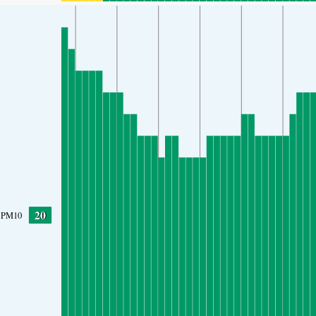
20
PM10