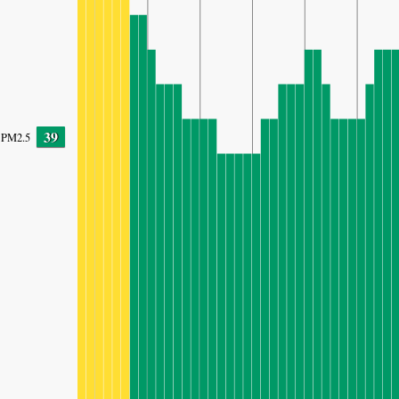
39
PM2.5