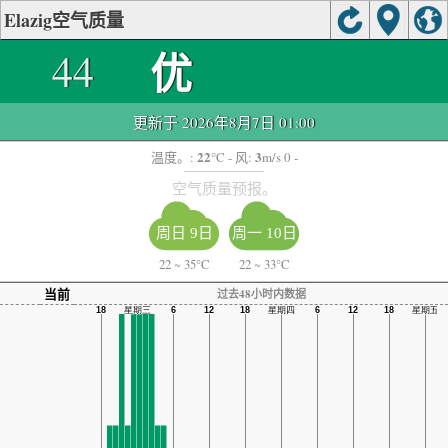
Elazig空气质量
优
44
更新于 2026年8月7日 01:00
22
3
温度。:
°C
- 风:
m/s 0 -
空气质量预报。
周日 9日
周一 10日
22
~
35°C
22
~
33°C
当前
过去48小时内数据