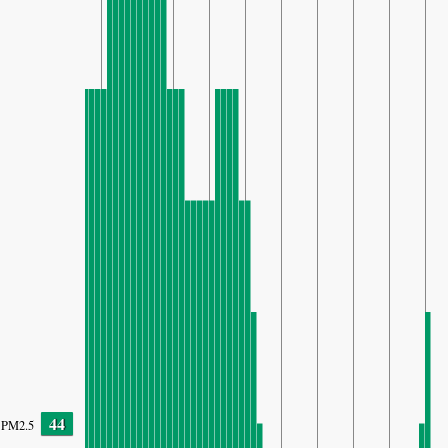
44
PM2.5