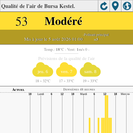
Qualité de l'air de Bursa Kestel.
53
Modéré
-Polluant principal
Mis à jour le 5 août 2026 01:00
:
o3
18
1
Temp.:
°C
- Vent:
m/s 0 -
Prévisions de la qualité de l'air
jeu. 6
ven. 7
sam. 8
18
~
32°C
17
~
33°C
19
~
33°C
Actuel
Dernières 48 heures