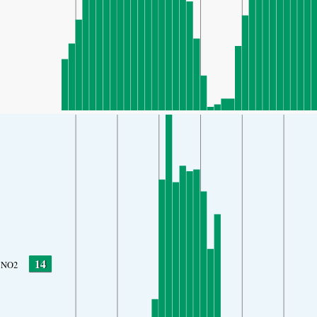
14
NO2