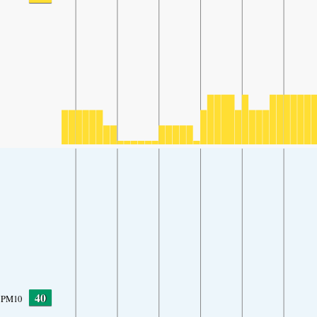
40
PM10