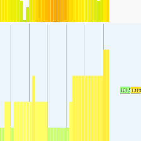
1013
1018