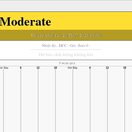
Moderate
Đã cập nhật vào 20 Th07 2026 09:00
24
3
Nhiệt độ.:
°C
- Gió:
m/s 0 -
Dự báo chất lượng không khí
5 ngày qua