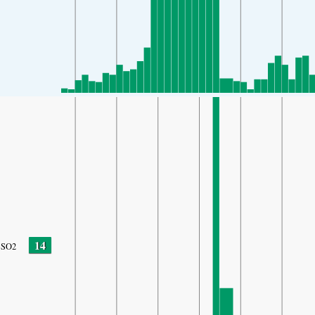
14
SO2