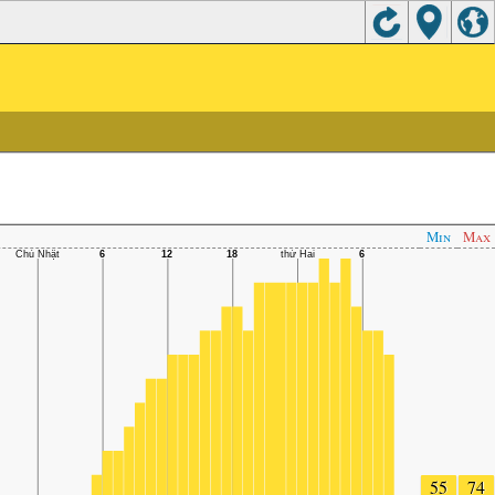
Min
Max
55
74