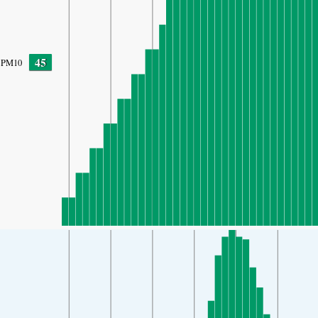
45
PM10