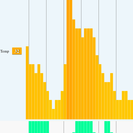
32
Temp