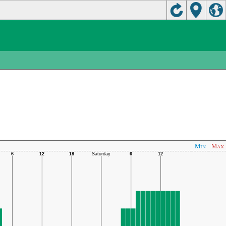
Min
Max