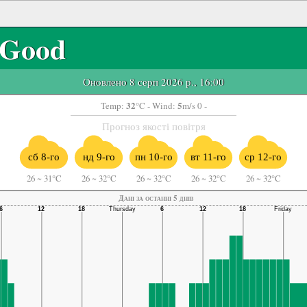
Good
Оновлено 8 серп 2026 р., 16:00
32
5
Temp:
°C
- Wind:
m/s 0 -
Прогноз якості повітря
сб 8-го
нд 9-го
пн 10-го
вт 11-го
ср 12-го
26
~
31°C
26
~
32°C
26
~
32°C
26
~
32°C
26
~
32°C
Дані за останні 5 днів