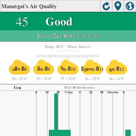
Manavgat's Air Quality
45
Good
ອັບເດດເມື່ອ 8 ສິງຫາ 2026 10:00
31
3
Temp:
°C
- Wind:
m/s 0 -
ການພະຍາກອນຄຸນນະພາບອາກາດ
ຈັນ ທີ່10
ອັງຄານ ທີ່11
ເສົາ ທີ່8
ທິດ ທີ່9
ພຸດ ທີ່12
26
~
31°C
25
~
31°C
27
~
32°C
26
~
32°C
26
~
31°C
Cur
Past 48 hours data