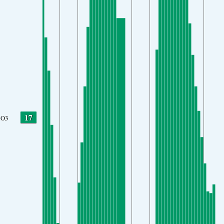
17
O3