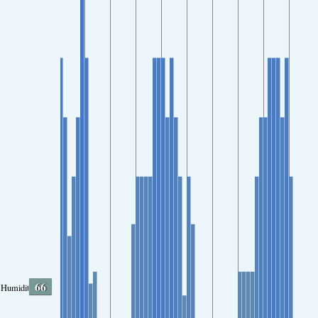
66
Humidity