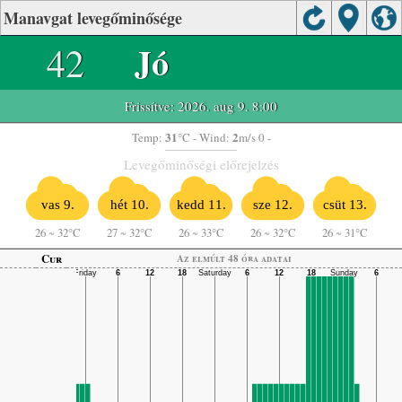
Manavgat levegőminősége
42
Jó
Frissítve: 2026. aug 9. 8:00
31
2
Temp:
°C
- Wind:
m/s 0 -
Levegőminőségi előrejelzés
vas 9.
hét 10.
kedd 11.
sze 12.
csüt 13.
26
~
32°C
27
~
32°C
26
~
33°C
26
~
32°C
26
~
31°C
Cur
Az elmúlt 48 óra adatai