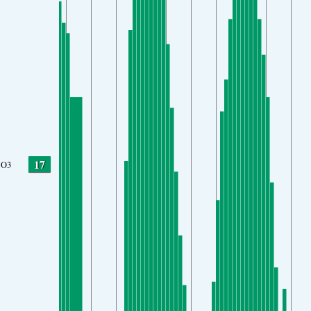
17
O3