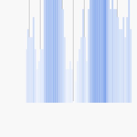
SHARE
Share: Manavgat, Turkey levegőminőségi indexe
42
(Jó)