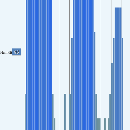
83
Humidity