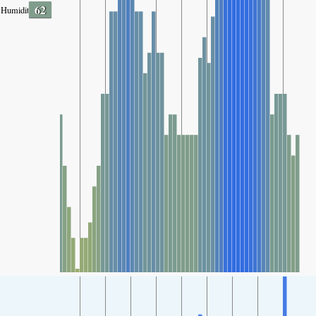
62
Humidity