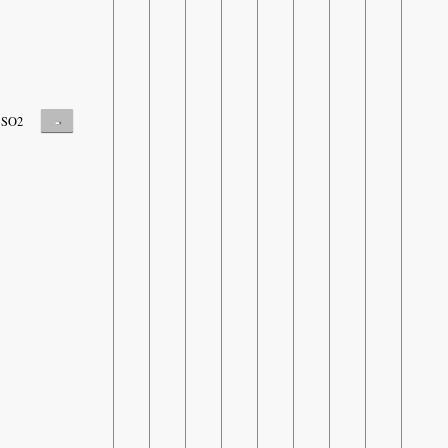
-
SO2