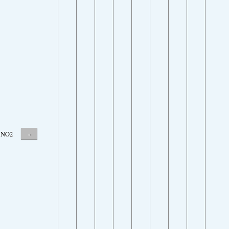
-
NO2