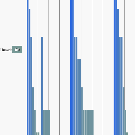
66
Humidity