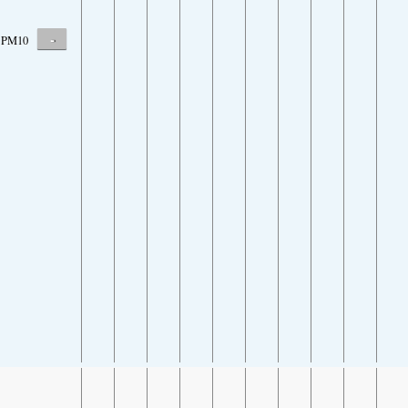
-
PM10