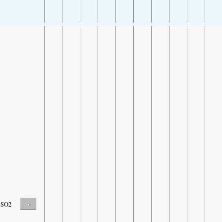
-
SO2