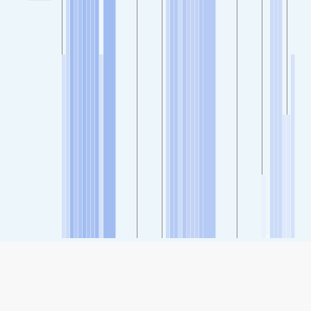
SHARE
Share: Phrae Meteorological Station, Thailand levegőminőségi