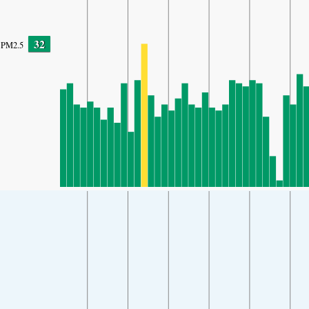
32
PM2.5