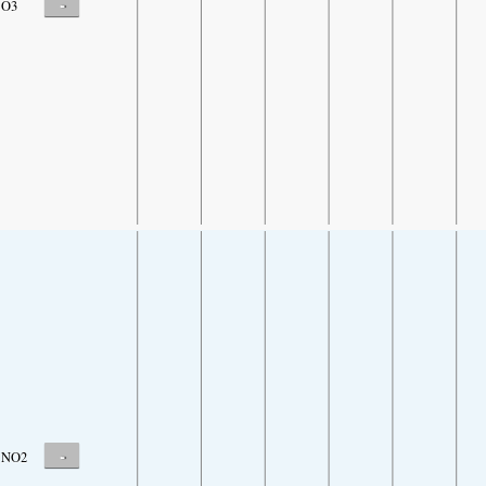
-
O3
-
NO2