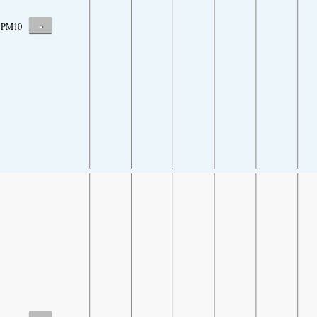
-
PM10