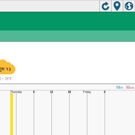
गुरू १३
2
~
28°C
Min
Max