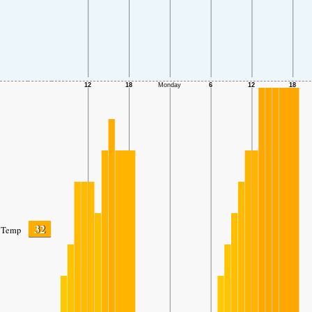
32
Temp