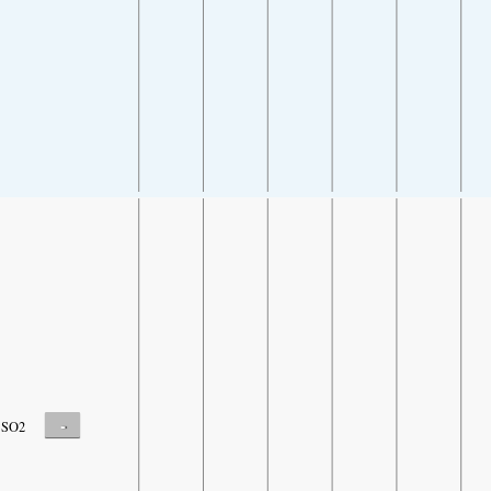
-
SO2