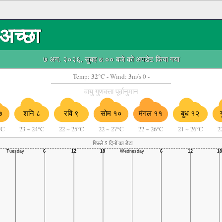
अच्छा
७ अग. २०२६, सुबह ७:०० बजे को अपडेट किया गया
32
3
Temp:
°C
- Wind:
m/s 0 -
वायु गुणवत्ता पूर्वानुमान
शनि ८
रवि ९
सोम १०
७
मंगल ११
बुध १२
°C
23
~
24°C
22
~
25°C
22
~
27°C
22
~
26°C
21
~
26°C
2
पिछले 5 दिनों का डेटा