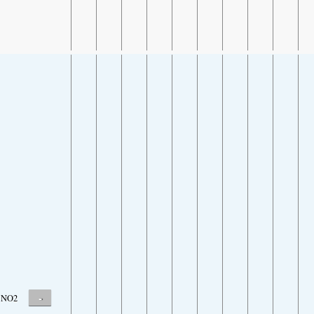
-
NO2