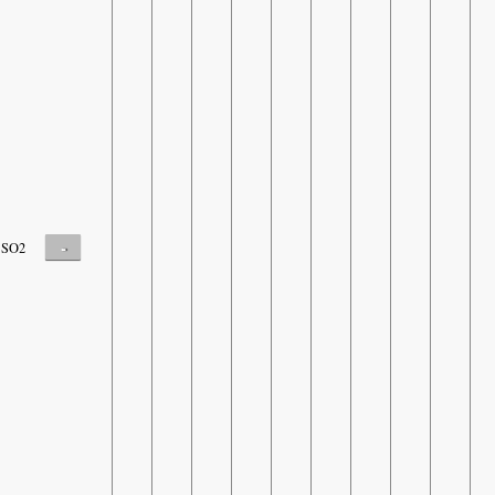
-
SO2