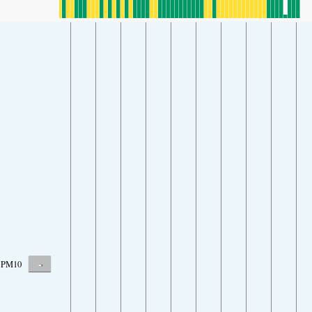
-
PM10