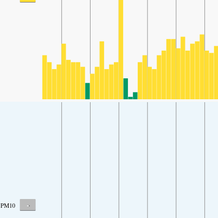
-
PM10