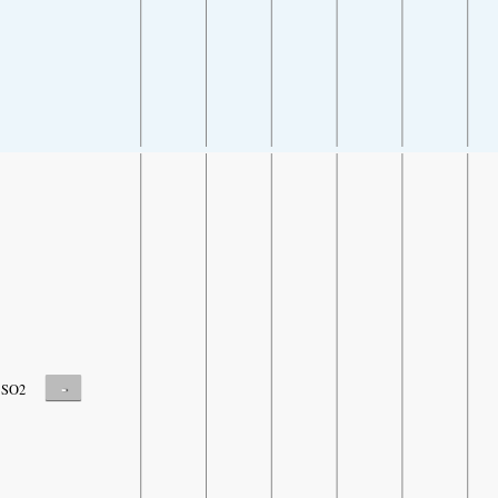
-
SO2