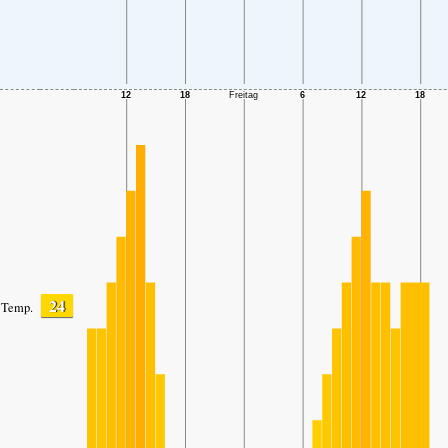
24
Temp.