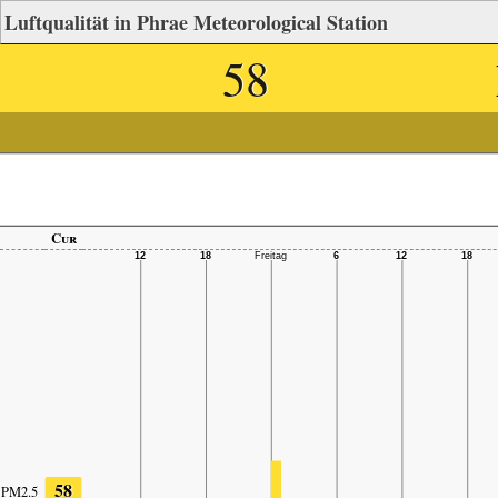
Luftqualität in Phrae Meteorological Station
58
Cur
58
PM2.5