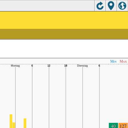
Min
Max
40
127