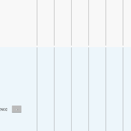
-
NO2