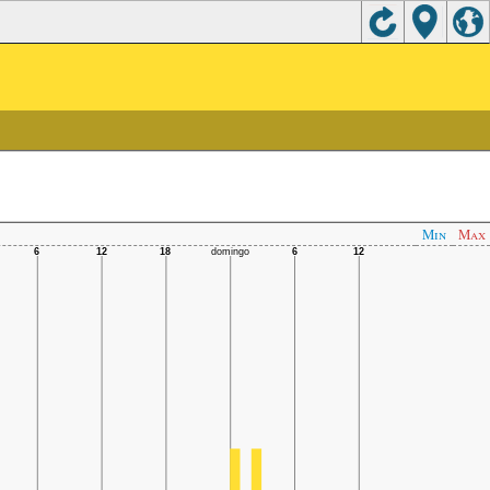
Min
Max