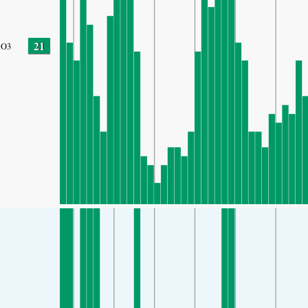
21
O3