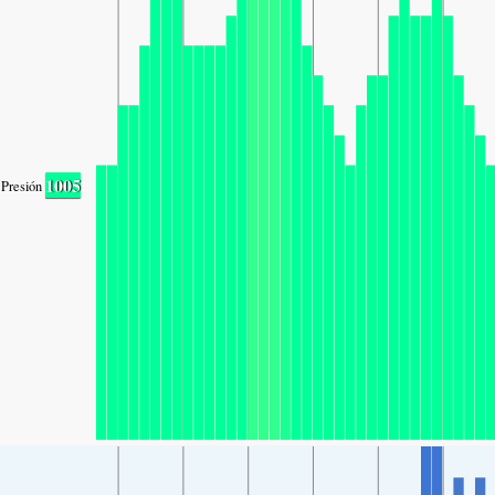
1005
Presión atmosférica