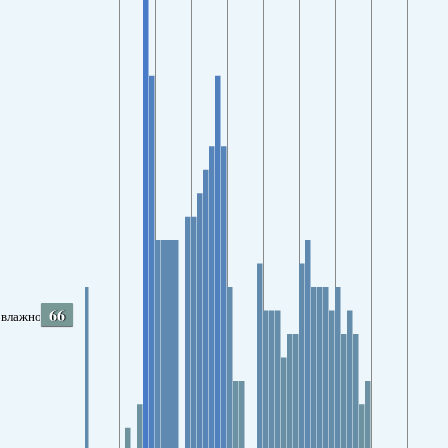
66
влажность