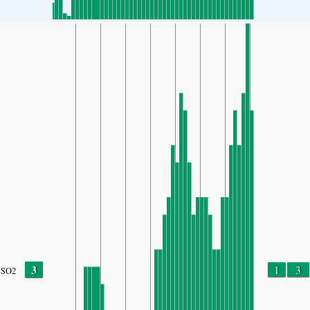
3
1
3
SO2