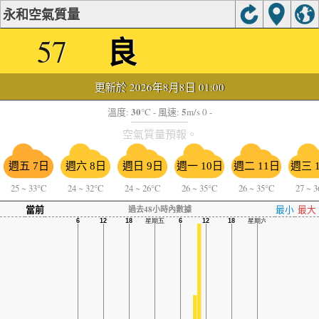
永和空氣質量
良
57
更新於 2026年8月8日 01:00
30
5
溫度:
°C
- 風速:
m/s 0 -
空氣質量預報。
週五 7日
週六 8日
週日 9日
週一 10日
週二 11日
週三 
25
~
33°C
24
~
32°C
24
~
26°C
26
~
35°C
26
~
35°C
27
~
3
當前
最小
最大
過去48小時內數據