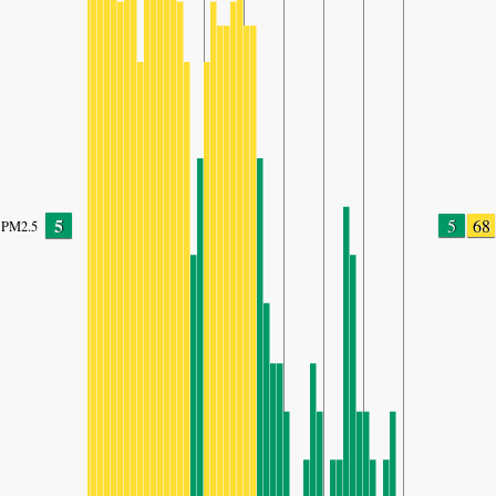
5
5
68
PM2.5