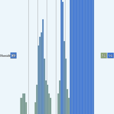
89
54
94
Humidity