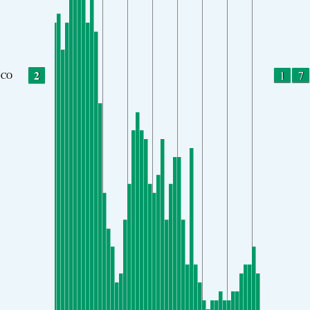
2
1
7
CO