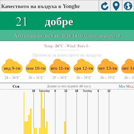
Качеството на въздуха в Yonghe
21
добре
Актуализирано на 9 авг 2026 14:00
-Основен замърсител:
o3
26
5
Temp:
°C
- Wind:
m/s 0 -
Прогноза за качеството на въздуха
нед 9-ти
пон 10-ти
вто 11-ти
сря 12-ти
чет 13-ти
пет 1
24
~
26°C
26
~
31°C
25
~
34°C
26
~
35°C
26
~
33°C
26
~
3
Cur
Min
Max
Данни за последните 48 часа