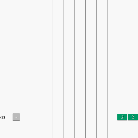
-
2
2
O3