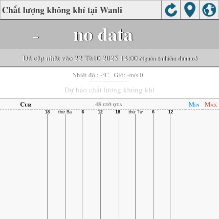
Chất lượng không khí tại Wanli
-
no data
Đã cập nhật vào 22 Th10 2025 14:00
-Nguồn ô nhiễm chính:
o3
-
-
Nhiệt độ.:
°C
- Gió:
m/s 0 -
Dự báo chất lượng không khí
Cur
Min
Max
48 giờ qua