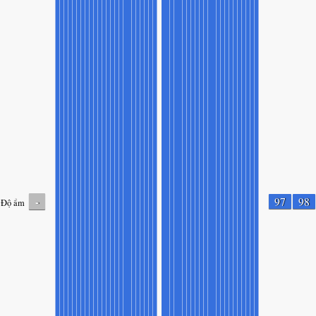
-
97
98
Độ ẩm