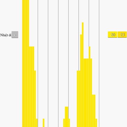
-
20
23
Nhiệt độ.