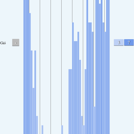
-
3
7
Gió