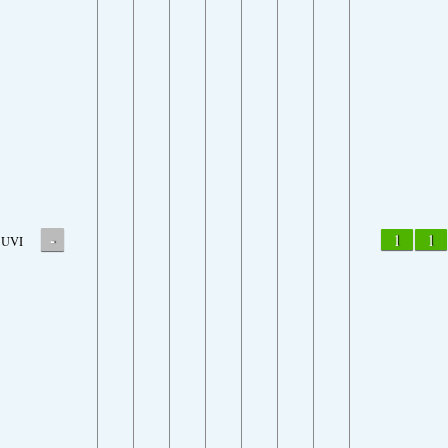
-
1
1
UVI