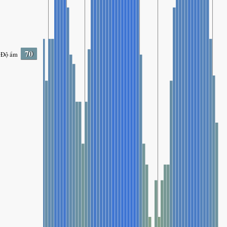
70
Độ ẩm