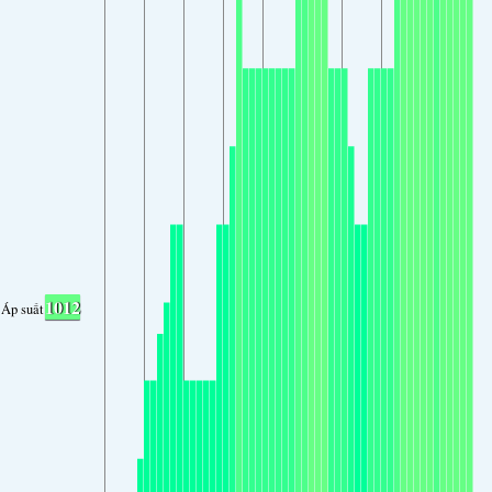
1012
Áp suất không khí