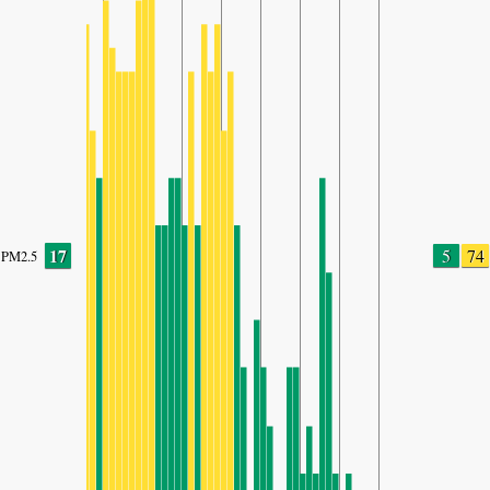
17
5
74
PM2.5