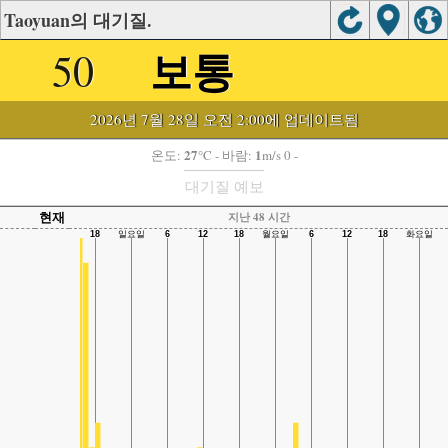
Taoyuan의 대기질.
보통
50
2026년 7월 28일 오전 2:00에 업데이트됨
27
1
온도:
°C
- 바람:
m/s 0 -
대기질 예보
현재
지난 48 시간