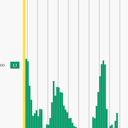
13
O3