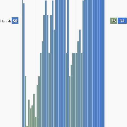
88
58
94
Humidity