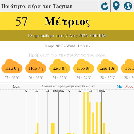
Ποιότητα αέρα του Taoyuan
57
Μέτριος
Ενημερώθηκε στις 7 Αυγ 2026 5:00 ΠΜ
28
1
Temp:
°C
- Wind:
m/s 0 -
Πρόβλεψη για την ποιότητα του αέρα
Πεμ 6η
Παρ 7η
Σαβ 8η
Κυρ 9η
Δευ 10η
Τρι 
27
~
33°C
26
~
33°C
24
~
32°C
24
~
29°C
28
~
32°C
28
~
3
Cur
Min
Max
Δεδομένα προηγούμενων 48 ωρών