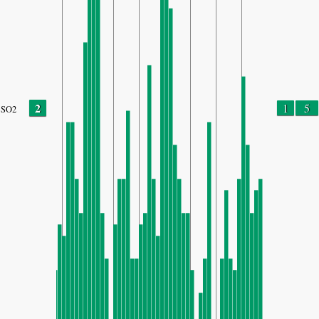
2
1
5
SO2