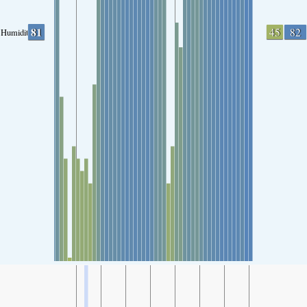
81
45
82
Humidity