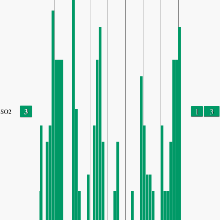
3
1
3
SO2