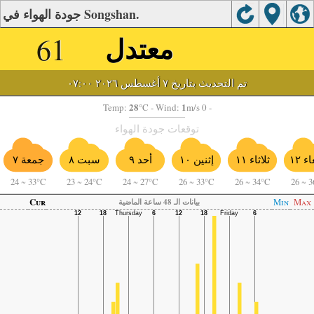
جودة الهواء في Songshan.
معتدل
61
تم التحديث بتاريخ ٧ أغسطس ٢٠٢٦ ٠٧:٠٠
28
1
Temp:
°C
- Wind:
m/s 0 -
توقعات جودة الهواء
ء ١٢
أحد ٩
ثلاثاء ١١
إثنين ١٠
سبت ٨
جمعة ٧
24
~
33°C
23
~
24°C
24
~
27°C
26
~
33°C
26
~
34°C
26
~
3
Cur
Min
Max
بيانات الـ 48 ساعة الماضية