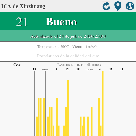
ICA de Xinzhuang.
21
Bueno
Actualizado el 28 de jul. de 2026 23:00
30
1
Temperatura.:
°C
- Viento:
m/s 0 -
Pronósticos de la calidad del aire
Cor.
Pasados ​​los datos 48 horas