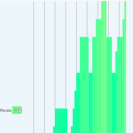
1012
Presión atmosférica