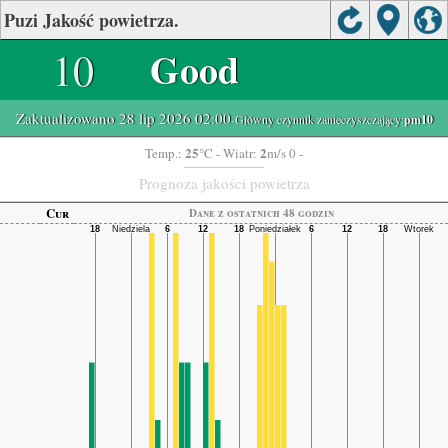
Puzi Jakość powietrza.
10
Good
Zaktualizowano 28 lip 2026 02:00
-Główny czynnik zanieczyszczający:
pm10
25
2
Temp.:
°C
- Wiatr:
m/s 0 -
Prognoza jakości powietrza
Cur
Dane z ostatnich 48 godzin