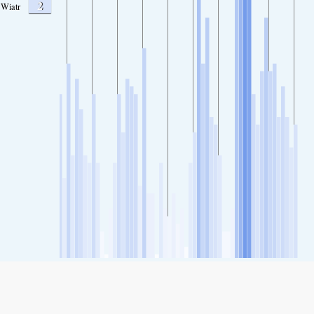
2
Wiatr
SHARE