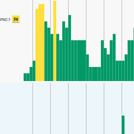
50
PM2.5