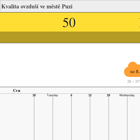
Kvalita ovzduší ve městě Puzi
50
so 8.
28
~
35
Cur