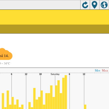
pá 14.
9
~
34°C
Min
Max