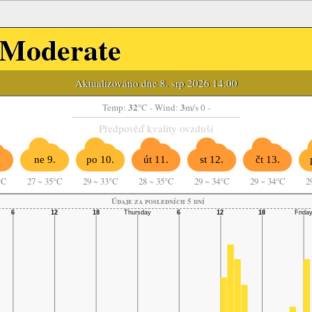
Moderate
Aktualizováno dne 8. srp 2026 14:00
32
3
Temp:
°C
- Wind:
m/s 0 -
Předpověď kvality ovzduší
ne 9.
po 10.
út 11.
st 12.
čt 13.
°C
27
~
35°C
29
~
33°C
28
~
35°C
29
~
34°C
29
~
34°C
2
Údaje za posledních 5 dní