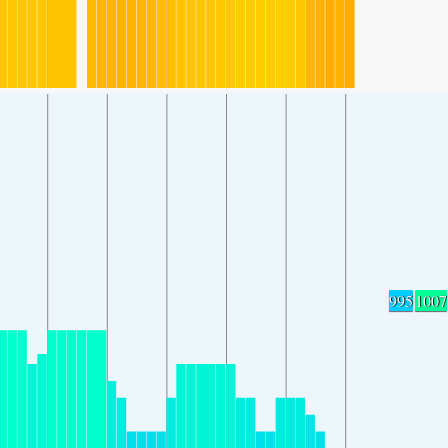
995
1007