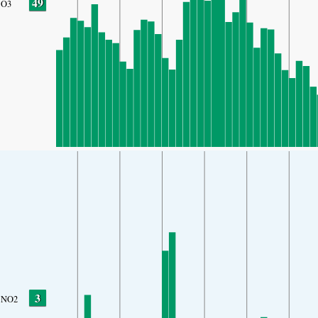
49
O3
3
NO2