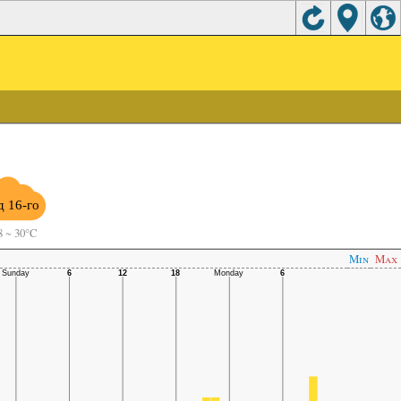
д 16-го
8
~
30°C
Min
Max