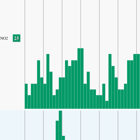
25
NO2