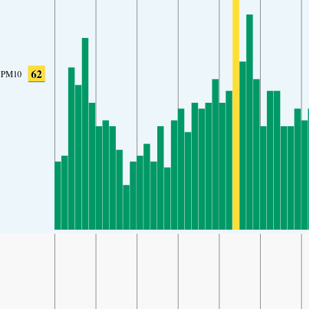
62
PM10