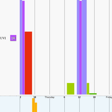
10
UVI