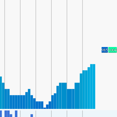
985
1004