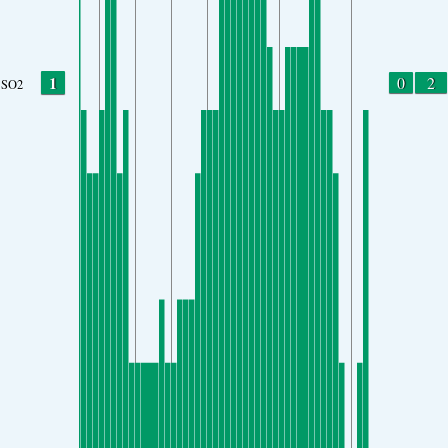
1
0
2
SO2