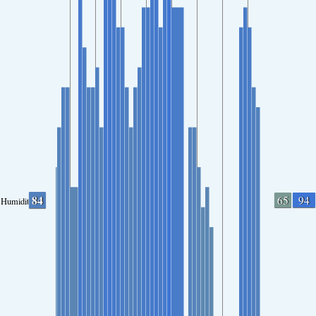
84
65
94
Humidity