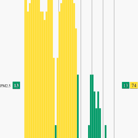
13
13
74
PM2.5