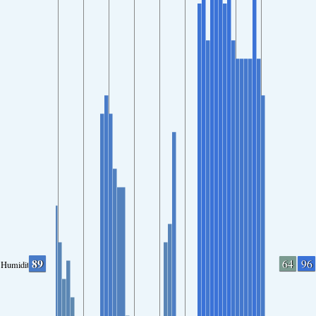
89
64
96
Humidity