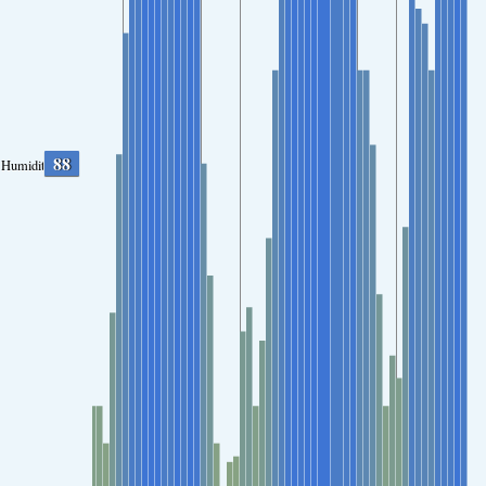
88
Humidity