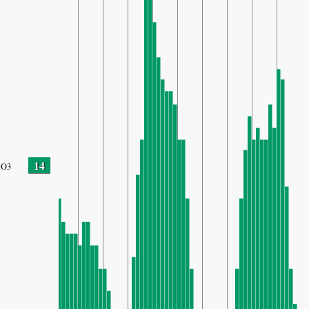
14
O3