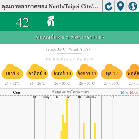
คุณภาพอากาศของ North/Taipei City/Nangang
42
ดี
อัปเดตเมื่อ 8 ส.ค. 2026 เวลา 13:00
35
8
Temp:
°C
- Wind:
m/s 0 -
พยากรณ์คุณภาพอากาศ
เสาร์ 8
อาทิตย์ 9
จันทร์ 10
อังคาร 11
พุธ 12
พฤหัส
24
~
32°C
24
~
26°C
26
~
35°C
26
~
35°C
27
~
36°C
27
~
3
Cur
Min
Max
ข้อมูล 48 ชั่วโมงที่ผ่านมา