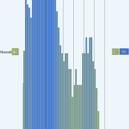
46
46
96
Humidity