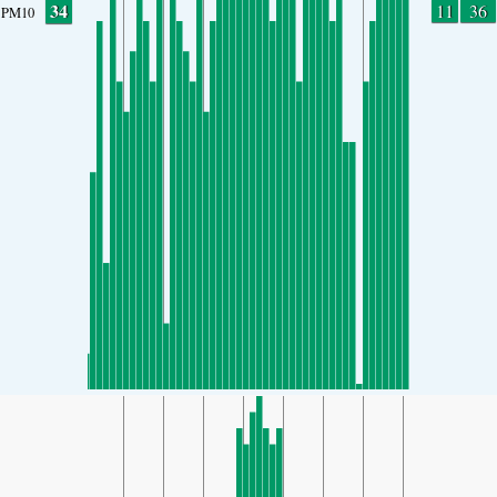
34
11
36
PM10