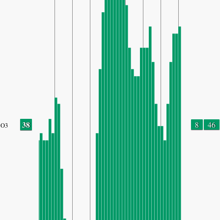
38
8
46
O3