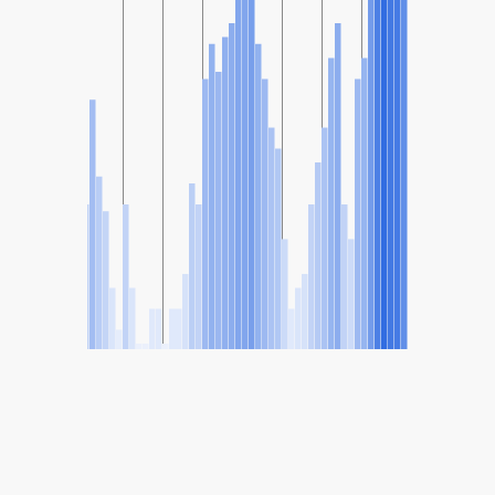
SHARE
Share: ดัชนีคุณภาพอากาศของ North/Taipei City/Nangang,
Taiwan
42
(ดี)