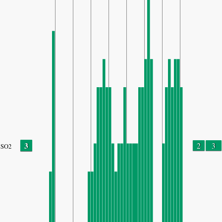
3
2
3
SO2