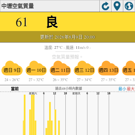
中壢空氣質量
良
61
更新於 2026年8月9日 20:00
27
11
溫度:
°C
- 風速:
m/s 0 -
空氣質量預報。
週日 9日
週一 10日
週二 11日
週三 12日
週四 13日
週五 
24
~
26°C
27
~
32°C
26
~
35°C
27
~
34°C
27
~
35°C
27
~
3
當前
最小
最大
過去48小時內數據