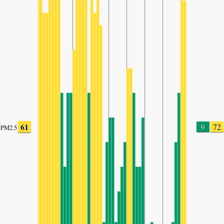
61
9
72
PM2.5