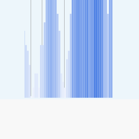
SHARE
Share: Δείκτης ποιότητας αέρα του Zhongli, Taiwan
25
(Καλός)