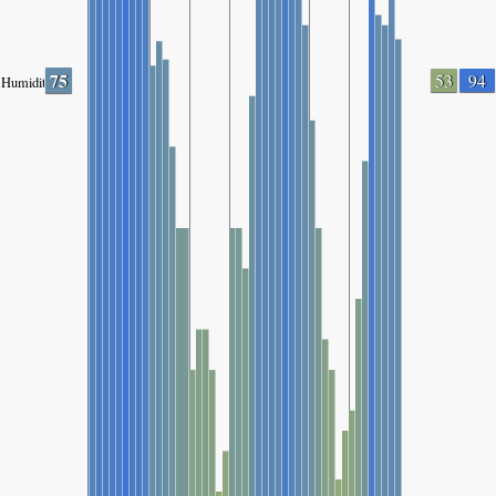
75
53
94
Humidity