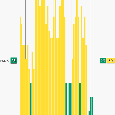
25
25
80
PM2.5