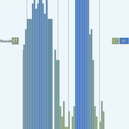
57
52
90
Humidity