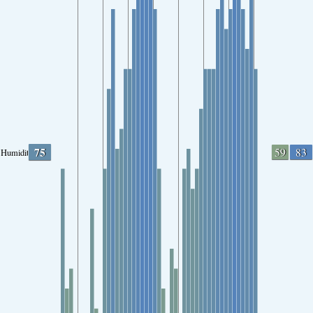
75
59
83
Humidity