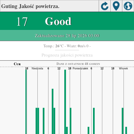
Guting Jakość powietrza.
17
Good
Zaktualizowano 28 lip 2026 03:00
26
0
Temp.:
°C
- Wiatr:
m/s 0 -
Prognoza jakości powietrza
Cur
Dane z ostatnich 48 godzin