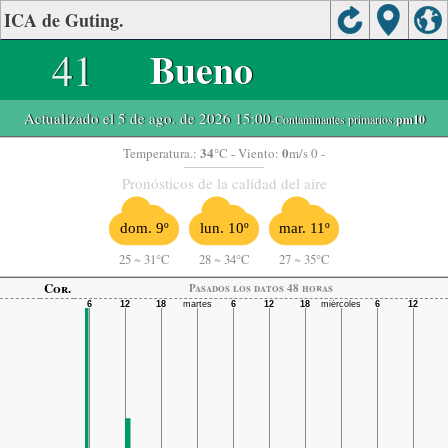
ICA de Guting.
41
Bueno
Actualizado el 5 de ago. de 2026 15:00
-Contaminantes primarios:
pm10
34
0
Temperatura.:
°C
- Viento:
m/s 0 -
Pronósticos de la calidad del aire
dom. 9º
lun. 10º
mar. 11º
25
~
31°C
28
~
34°C
27
~
35°C
Cor.
Pasados ​​los datos 48 horas