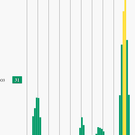
31
O3