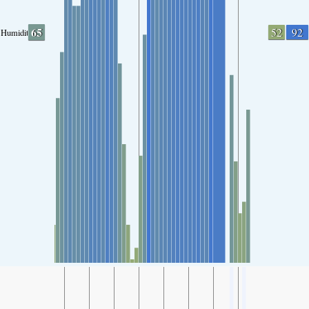
65
52
92
Humidity