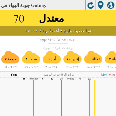
جودة الهواء في Guting.
معتدل
70
تم التحديث بتاريخ ٧ أغسطس ٢٠٢٦ ١٦:٠٠
31
1
Temp:
°C
- Wind:
m/s 0 -
توقعات جودة الهواء
ء ١٢
أحد ٩
ثلاثاء ١١
إثنين ١٠
سبت ٨
جمعة ٧
24
~
33°C
23
~
30°C
23
~
27°C
26
~
32°C
26
~
35°C
27
~
3
Cur
Min
Max
بيانات الـ 48 ساعة الماضية