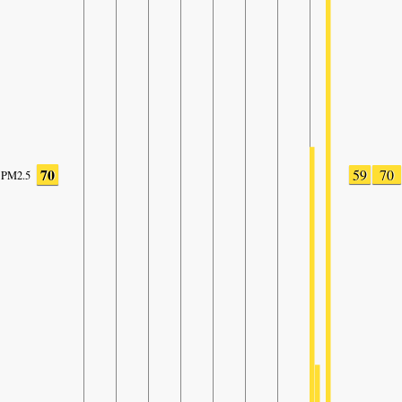
70
59
70
PM2.5