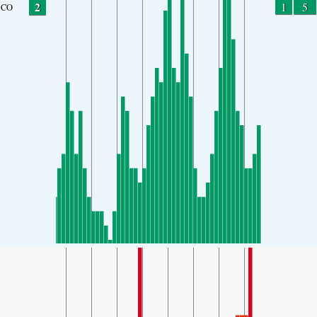
2
1
5
CO