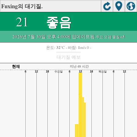
Fuxing의 대기질.
좋음
21
2026년 7월 30일 오후 4:00에 업데이트됨
-주요 오염 물질:
o3
32
1
온도:
°C
- 바람:
m/s 0 -
대기질 예보
현재
지난 48 시간