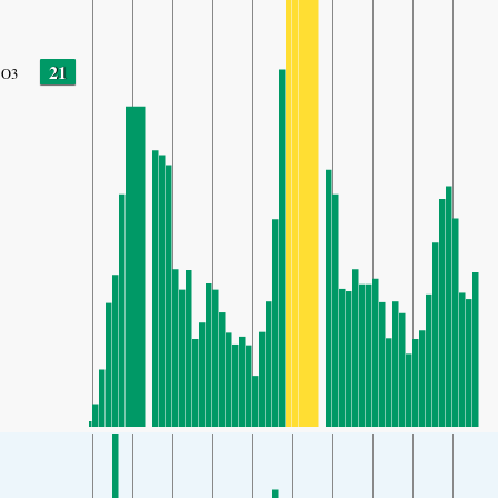
21
O3