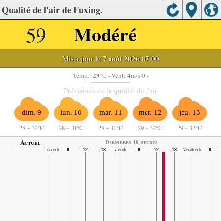
Qualité de l'air de Fuxing.
59
Modéré
Mis à jour le 7 août 2026 07:00
29
4
Temp.:
°C
- Vent:
m/s 0 -
Prévisions de la qualité de l'air
dim. 9
lun. 10
mar. 11
mer. 12
jeu. 13
28
~
32°C
28
~
31°C
28
~
31°C
29
~
32°C
29
~
32°C
Actuel
Dernières 48 heures