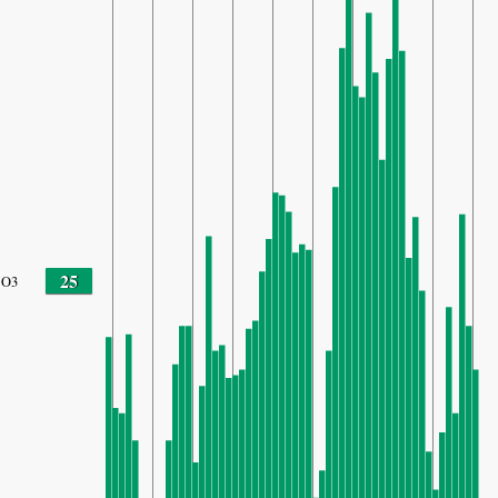
25
O3