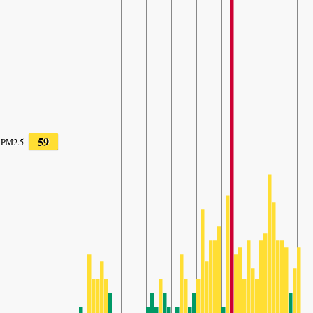
59
PM2.5