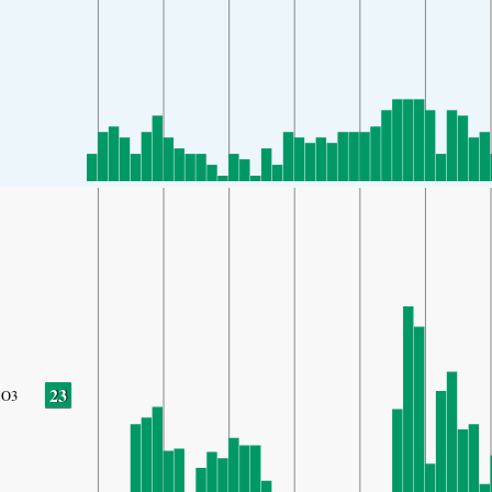
23
O3