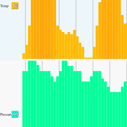
30
Temp
999
Pressure