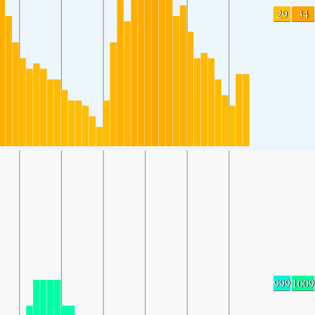
29
34
999
1009