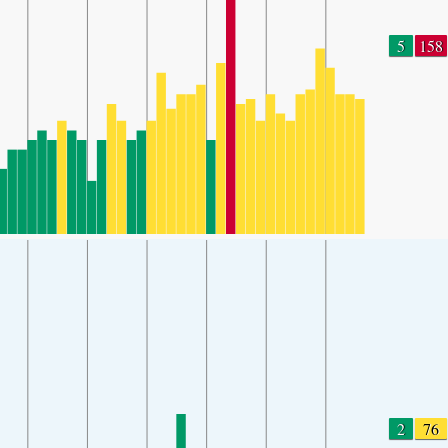
5
158
2
76