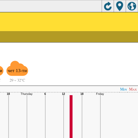
ти
чет 13-ти
C
29
~
32°C
Min
Max