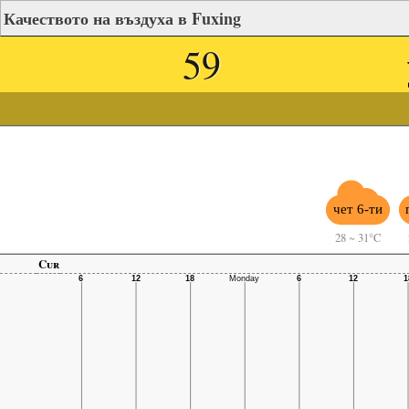
Качеството на въздуха в Fuxing
59
чет 6-ти
28
~
31°C
Cur