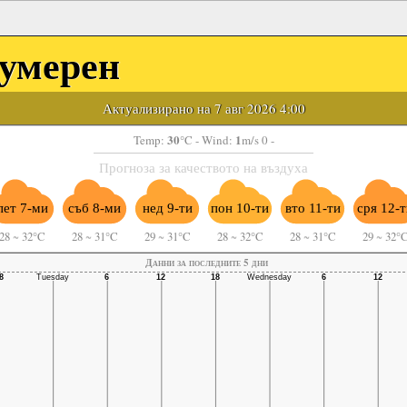
умерен
Актуализирано на 7 авг 2026 4:00
30
1
Temp:
°C
- Wind:
m/s 0 -
Прогноза за качеството на въздуха
пет 7-ми
съб 8-ми
нед 9-ти
пон 10-ти
вто 11-ти
сря 12-
28
~
32°C
28
~
31°C
29
~
31°C
28
~
32°C
28
~
31°C
29
~
32°
Данни за последните 5 дни