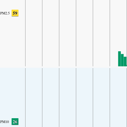
59
PM2.5
26
PM10