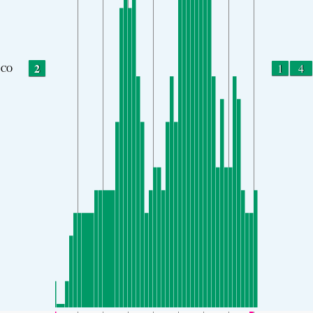
2
1
4
CO