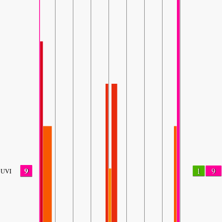
9
1
9
UVI