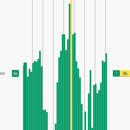
36
7
56
O3