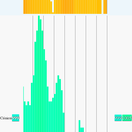
999
999
1005
Ciśnienie