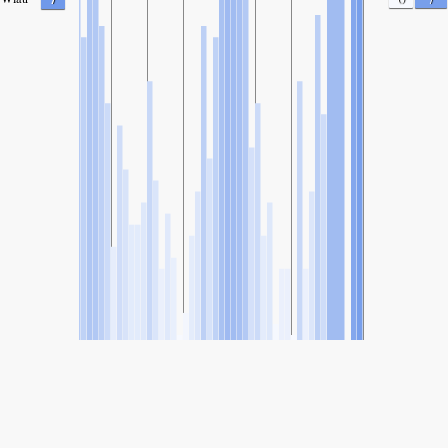
SHARE
Udostępnianie: Annan, Tajwan Indeks Jakości Powietrza
65