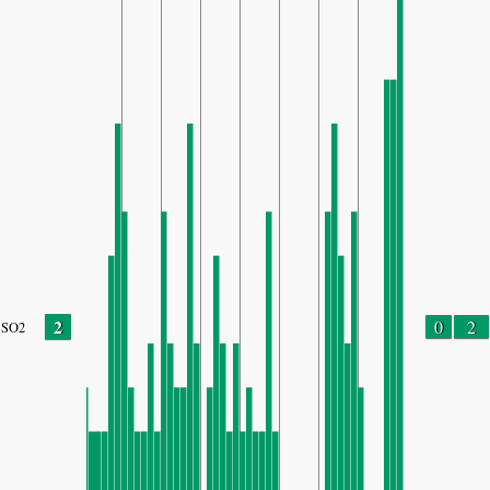
2
0
2
SO2