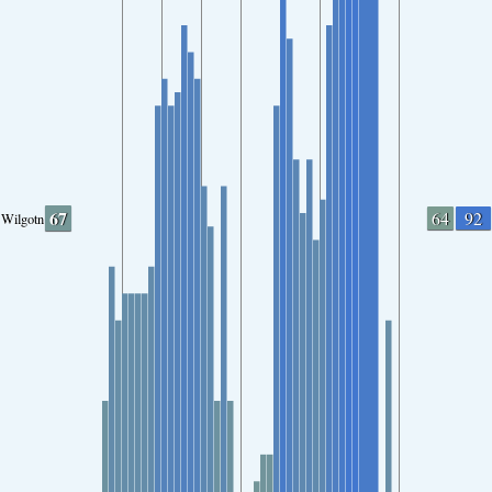
67
64
92
Wilgotność