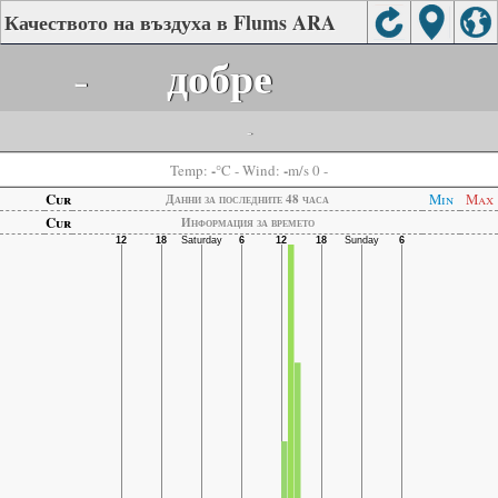
Качеството на въздуха в Flums ARA
-
добре
-
-
-
Temp:
°C
- Wind:
m/s 0 -
Cur
Min
Max
Данни за последните 48 часа
Cur
Информация за времето