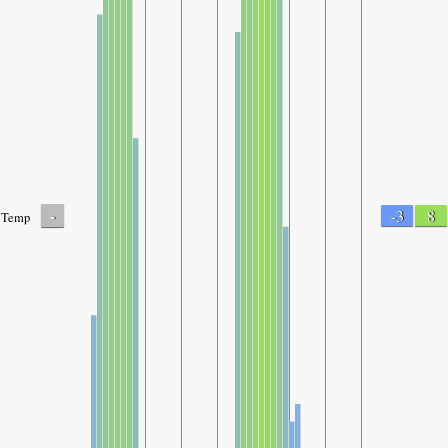
-
-3
8
Temp