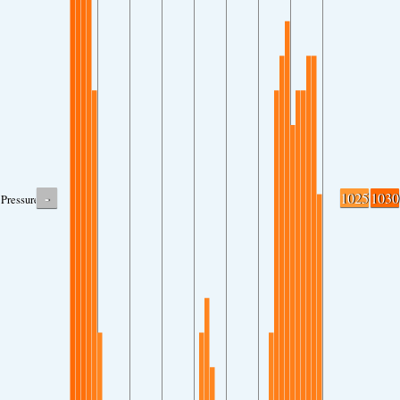
-
1025
1030
Pressure