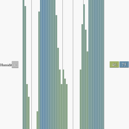
-
46
75
Humidity