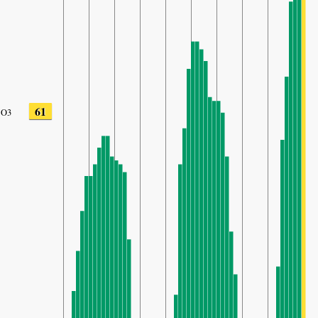
61
O3