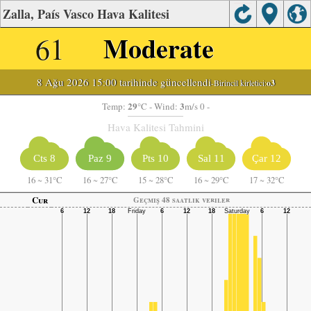
Zalla, País Vasco Hava Kalitesi
61
Moderate
8 Ağu 2026 15:00 tarihinde güncellendi
-Birincil kirletici:
o3
29
3
Temp:
°C
- Wind:
m/s 0 -
Hava Kalitesi Tahmini
Cts 8
Paz 9
Pts 10
Sal 11
Çar 12
16
~
31°C
16
~
27°C
15
~
28°C
16
~
29°C
17
~
32°C
Cur
Geçmiş 48 saatlik veriler