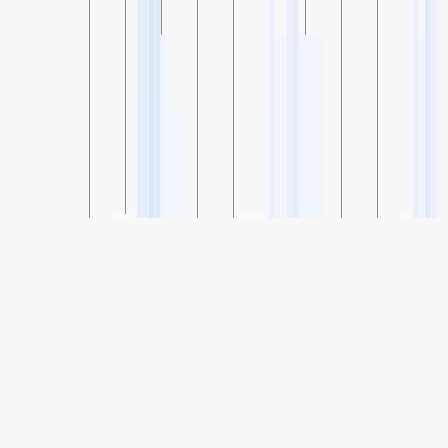
SHARE
Share: Zalla, País Vasco, Spain Hava Kalitesi Endeksi
61
(Moderate)