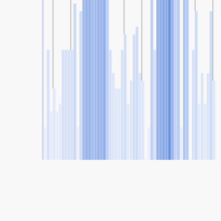
SHARE
Share: Indicele calității aerului de la Tolosa, País Vasco, Spain
34
(Bun)