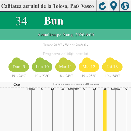
Calitatea aerului de la Tolosa, País Vasco
34
Bun
Actualizat pe 9 aug. 2026 6:00
21
2
Temp:
°C
- Wind:
m/s 0 -
Prognoza calității aerului
Dum 9
Lun 10
Mar 11
Mie 12
Joi 13
19
~
24°C
19
~
23°C
18
~
24°C
19
~
25°C
19
~
24°C
Cur
Datele din ultimele 48 de ore