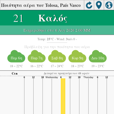
Ποιότητα αέρα του Tolosa, País Vasco
21
Καλός
Ενημερώθηκε στις 6 Αυγ 2026 2:00 ΜΜ
25
3
Temp:
°C
- Wind:
m/s 0 -
Πρόβλεψη για την ποιότητα του αέρα
Πεμ 6η
Παρ 7η
Σαβ 8η
Κυρ 9η
Δευ 10η
18
~
22°C
16
~
22°C
17
~
24°C
18
~
23°C
19
~
23°C
Cur
Δεδομένα προηγούμενων 48 ωρών