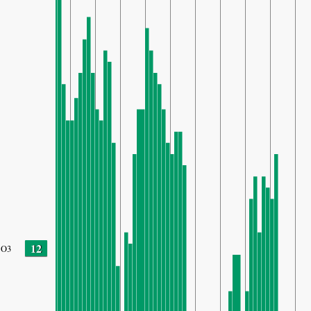
12
O3