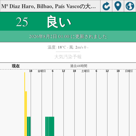
Mª Diaz Haro, Bilbao, País Vascoの大気の状態
良い
25
2026年8月2日 01:00 に更新されました
18
2
温度:
°C
- 風:
m/s 0 -
大気汚染予報
現在
過去48時間