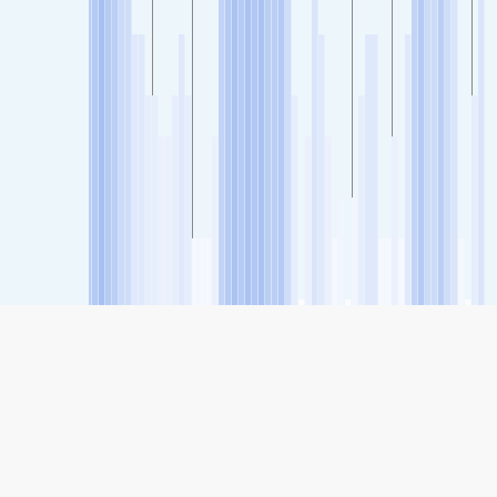
SHARE
シェア: Mª Diaz Haro, Bilbao, País Vasco, スペインの大気
汚染指数
25
(良い)