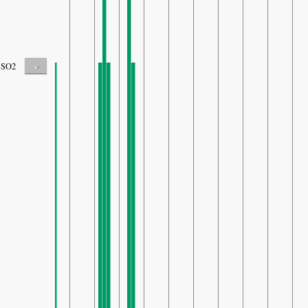
-
SO2