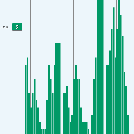
5
PM10