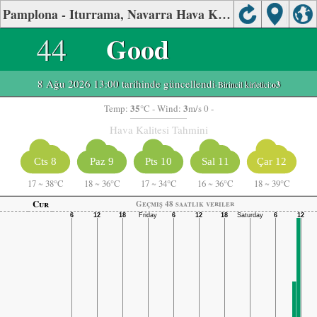
Pamplona - Iturrama, Navarra Hava Kalitesi
44
Good
8 Ağu 2026 13:00 tarihinde güncellendi
-Birincil kirletici:
o3
35
3
Temp:
°C
- Wind:
m/s 0 -
Hava Kalitesi Tahmini
Cts 8
Paz 9
Pts 10
Sal 11
Çar 12
17
~
38°C
18
~
36°C
17
~
34°C
16
~
36°C
18
~
39°C
Cur
Geçmiş 48 saatlik veriler