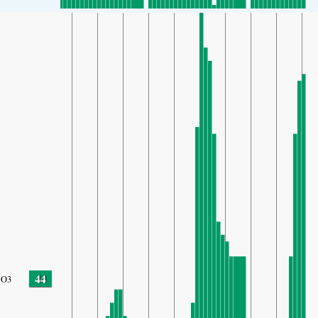
44
O3