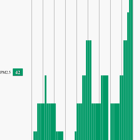
42
PM2.5