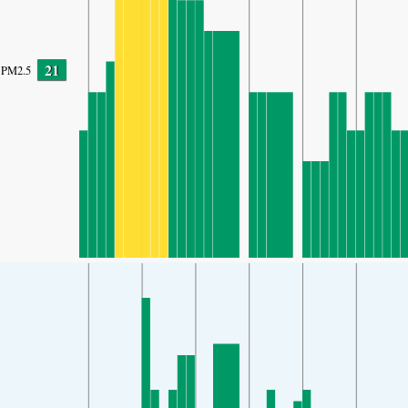
21
PM2.5