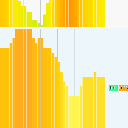
1011
1023