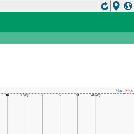
Min
Max