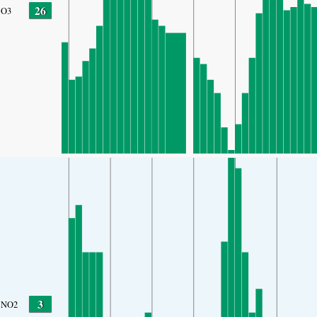
26
O3
3
NO2