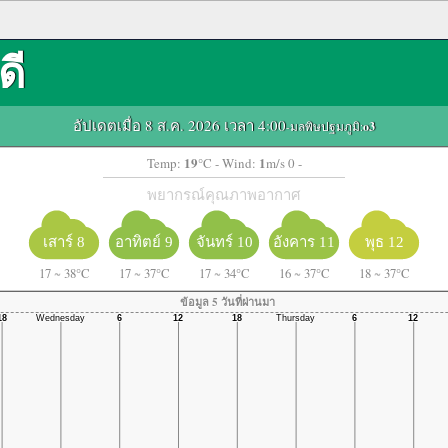
ดี
อัปเดตเมื่อ 8 ส.ค. 2026 เวลา 4:00
-มลพิษปฐมภูมิ:
o3
19
1
Temp:
°C
- Wind:
m/s 0 -
พยากรณ์คุณภาพอากาศ
เสาร์ 8
อาทิตย์ 9
จันทร์ 10
อังคาร 11
พุธ 12
17
~
38°C
17
~
37°C
17
~
34°C
16
~
37°C
18
~
37°C
ข้อมูล 5 วันที่ผ่านมา