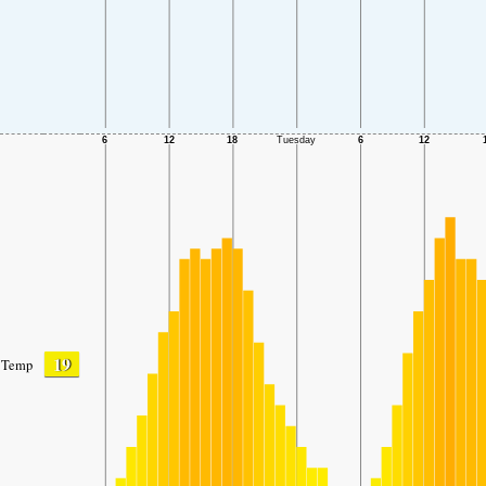
19
Temp