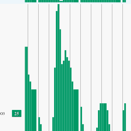
25
O3