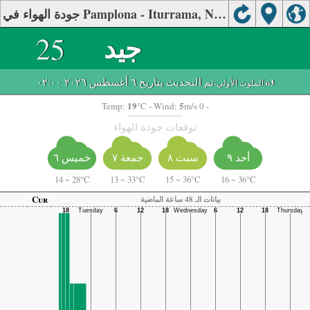
جودة الهواء في Pamplona - Iturrama, Navarra.
جيد
25
تم التحديث بتاريخ ٦ أغسطس ٢٠٢٦ ٠٢:٠٠
o3
-الملوث الأولي:
19
5
Temp:
°C
- Wind:
m/s 0 -
توقعات جودة الهواء
أحد ٩
سبت ٨
جمعة ٧
خميس ٦
14
~
28°C
13
~
33°C
15
~
36°C
16
~
36°C
Cur
بيانات الـ 48 ساعة الماضية