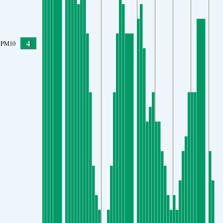
4
PM10